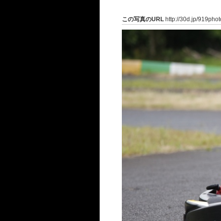
この写真のURL
http://30d.jp/919pho