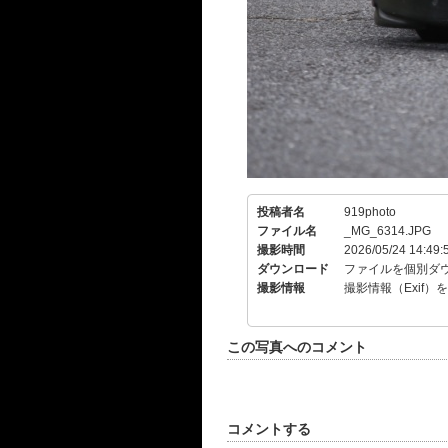
投稿者名
919photo
ファイル名
_MG_6314.JPG
撮影時間
2026/05/24 14:49:
ダウンロード
ファイルを個別ダ
撮影情報
撮影情報（Exif）
この写真へのコメント
コメントする