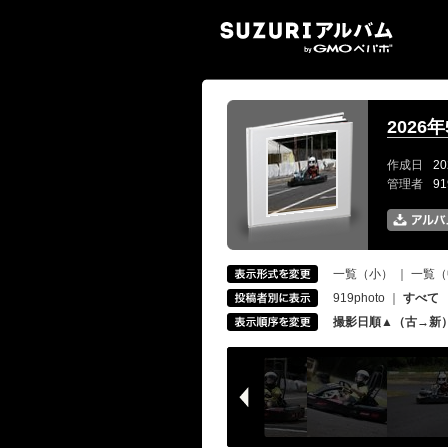
SUZ
2026
作成日
20
管理者
9
一覧（小）
｜
一覧（
919photo
｜
すべて
撮影日順▲（古→新