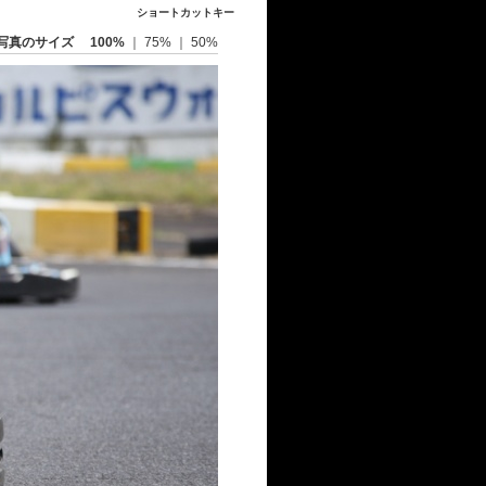
ショートカットキー
写真のサイズ
100%
｜
75%
｜
50%