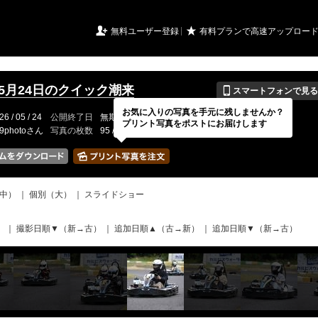
URIアルバム

★
無料ユーザー登録
有料プランで高速アップロー
📱
年5月24日のクイック潮来
スマートフォンで見る
お気に入りの写真を手元に残しませんか？
26 / 05 / 24
公開終了日
無期限
イベントの期間
---
プリント写真をポストにお届けします
19photoさん
写真の枚数
95 / 2000枚
中）
｜
個別（大）
｜
スライドショー
）
｜
撮影日順▼（新→古）
｜
追加日順▲（古→新）
｜
追加日順▼（新→古）