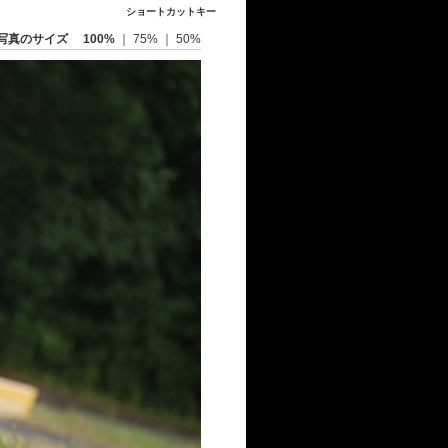
ショートカットキー
写真のサイズ
100%
｜
75%
｜
50%