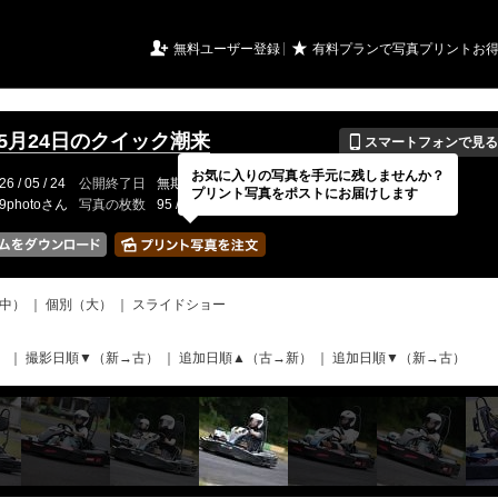
URIアルバム

★
無料ユーザー登録
有料プランで写真プリントお
📱
年5月24日のクイック潮来
スマートフォンで見る
お気に入りの写真を手元に残しませんか？
26 / 05 / 24
公開終了日
無期限
イベントの期間
---
プリント写真をポストにお届けします
19photoさん
写真の枚数
95 / 2000枚
中）
｜
個別（大）
｜
スライドショー
）
｜
撮影日順▼（新→古）
｜
追加日順▲（古→新）
｜
追加日順▼（新→古）