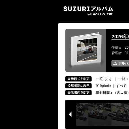
SUZ
2026
作成日
20
管理者
9
一覧（小）
｜
一覧（
919photo
｜
すべて
撮影日順▲（古→新