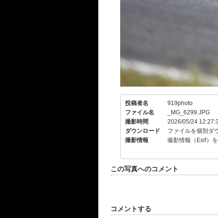
投稿者名
919photo
ファイル名
_MG_6299.JPG
撮影時間
2026/05/24 12:27:
ダウンロード
ファイルを個別ダ
撮影情報
撮影情報（Exif）
この写真へのコメント
コメントする