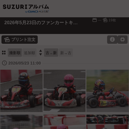
📅
🌄
---
19枚
2026年5月23日のファンカートキッズ
🌄

⚙
プリント注文
⚏

撮影順
追加順
古→新
新→古
🕔
2026/05/23 11:00