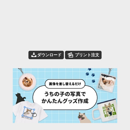
📥
🌄
ダウンロード
プリント注文