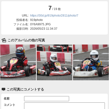
7
/ 19 枚
URL:
https://30d.jp/919photo/2811/photo/7
投稿者名:
919photo
ファイル名:
0Y6A9975.JPG
撮影日時:
2026/05/23 11:34:37
🌄
このアルバムの他の写真

この写真にコメントする
名前
コメント