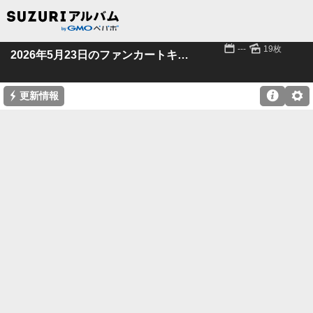
📅
🌄
---
19枚
2026年5月23日のファンカートキッズ
⚡

⚙
更新情報