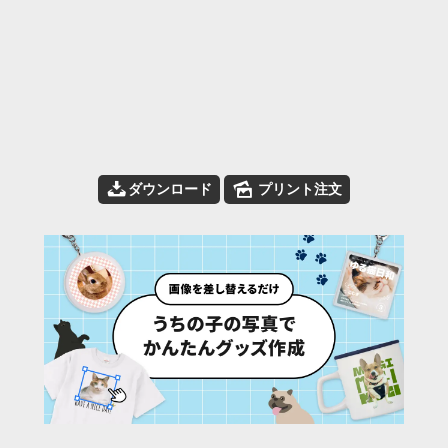
📥
🌄
ダウンロード
プリント注文