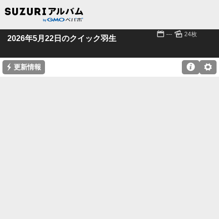
📅
🌄
---
24枚
2026年5月22日のクイック羽生
⚡

⚙
更新情報