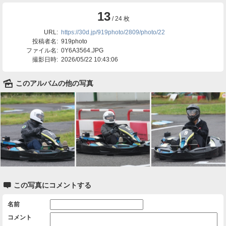
13
/ 24 枚
URL:
https://30d.jp/919photo/2809/photo/22
投稿者名:
919photo
ファイル名:
0Y6A3564.JPG
撮影日時:
2026/05/22 10:43:06
🌄
このアルバムの他の写真

この写真にコメントする
名前
コメント