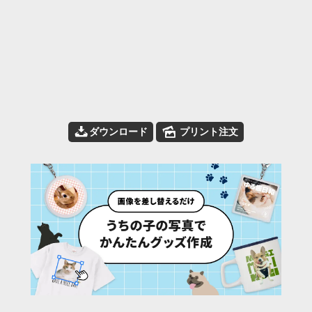
📥
🌄
ダウンロード
プリント注文