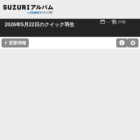
📅
🌄
---
24枚
2026年5月22日のクイック羽生
⚡

⚙
更新情報