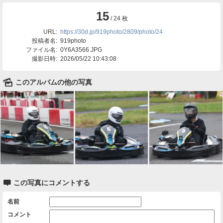
15
/ 24 枚
URL:
https://30d.jp/919photo/2809/photo/24
投稿者名:
919photo
ファイル名:
0Y6A3566.JPG
撮影日時:
2026/05/22 10:43:08
🌄
このアルバムの他の写真

この写真にコメントする
名前
コメント