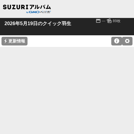
📅
🌄
---
89枚
2026年5月19日のクイック羽生
⚡

⚙
更新情報