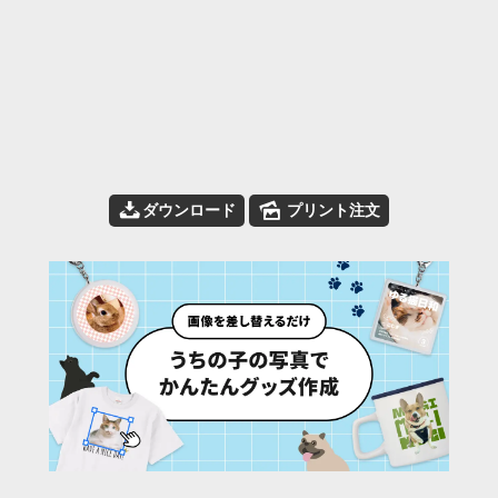
📥
🌄
ダウンロード
プリント注文