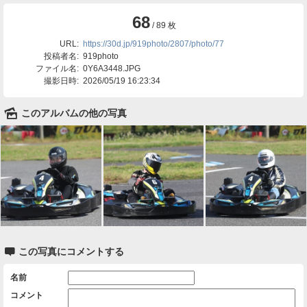
68
/ 89 枚
URL:
https://30d.jp/919photo/2807/photo/77
投稿者名:
919photo
ファイル名:
0Y6A3448.JPG
撮影日時:
2026/05/19 16:23:34
🌄
このアルバムの他の写真

この写真にコメントする
名前
コメント