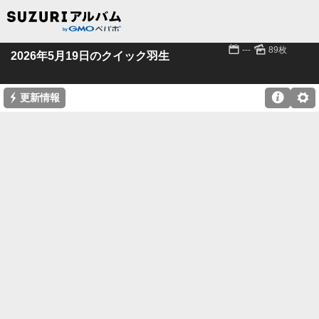
📅
🌄
---
89枚
2026年5月19日のクイック羽生
⚡

⚙
更新情報