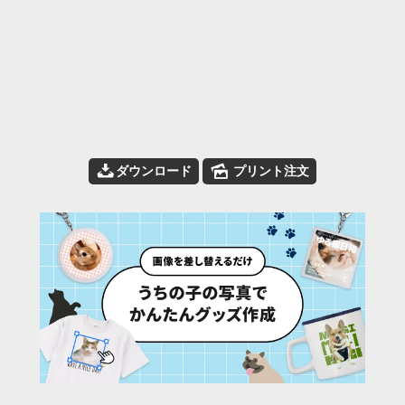
📥
🌄
ダウンロード
プリント注文