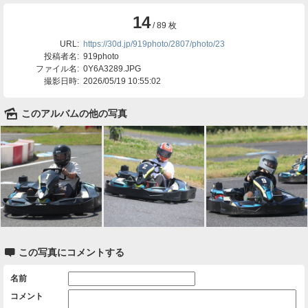
14
/ 89 枚
URL:
https://30d.jp/919photo/2807/photo/23
投稿者名:
919photo
ファイル名:
0Y6A3289.JPG
撮影日時:
2026/05/19 10:55:02
🌄
このアルバムの他の写真

この写真にコメントする
名前
コメント