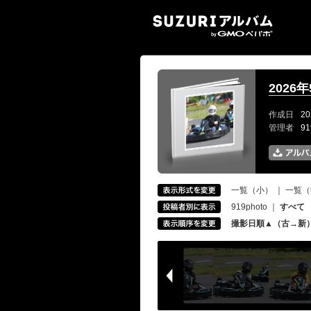
SUZ
2026
作成日
20
管理者
9
一覧（小）
｜
一覧（
919photo
｜
すべて
撮影日順▲（古→新