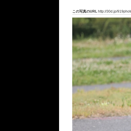
この写真のURL
http://30d.jp/919pho