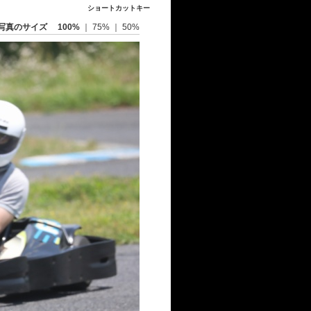
ショートカットキー
写真のサイズ
100%
｜
75%
｜
50%