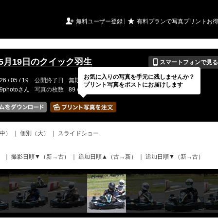
URIアルバム

★
無料ユーザー登録
有料プランで写真プリントお
📱
年5月19日のクイック羽生
スマートフォンで見る
お気に入りの写真を手元に残しませんか？
26 / 05 / 19
公開終了日
無期限
イベントの期間
---
プリント写真をポストにお届けします
19photoさん
写真の枚数
89 / 2000枚
中）
｜
個別（大）
｜
スライドショー
）
｜
撮影日順▼（新→古）
｜
追加日順▲（古→新）
｜
追加日順▼（新→古）