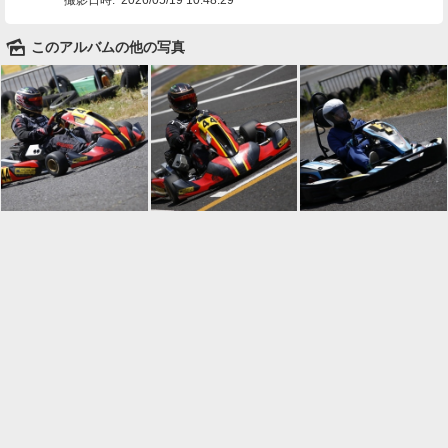
🌄
このアルバムの他の写真

一覧に戻る
Android™ アプリのインストール
Android™ からオンラインアルバムの作成・編
集、共有ができます。
インストール