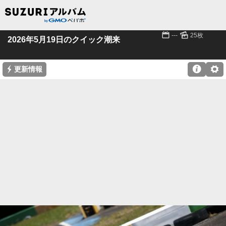
📅
🌄
---
25枚
2026年5月19日のクイック潮来
⚡

⚙
更新情報