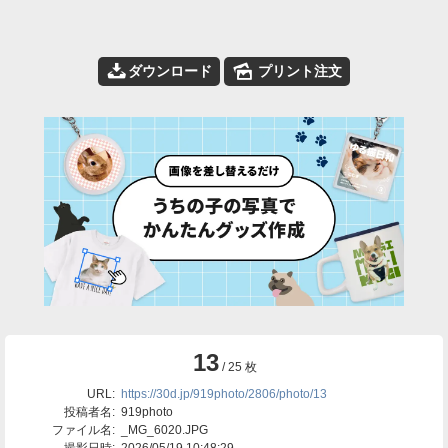
📥
🌄
ダウンロード
プリント注文
13
/ 25 枚
URL:
https://30d.jp/919photo/2806/photo/13
投稿者名:
919photo
ファイル名:
_MG_6020.JPG
撮影日時:
2026/05/19 10:48:29