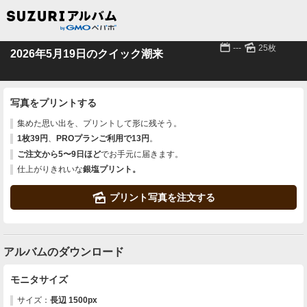
📅
🌄
---
25枚
2026年5月19日のクイック潮来
写真をプリントする
集めた思い出を、プリントして形に残そう。
1枚39円
、
PROプランご利用で13円
。
ご注文から5〜9日ほど
でお手元に届きます。
仕上がりきれいな
銀塩プリント。
🌄
プリント写真を注文する
アルバムのダウンロード
モニタサイズ
サイズ：
長辺 1500px