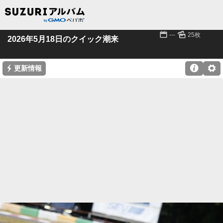
📅
🌄
---
25枚
2026年5月18日のクイック潮来
⚡

⚙
更新情報