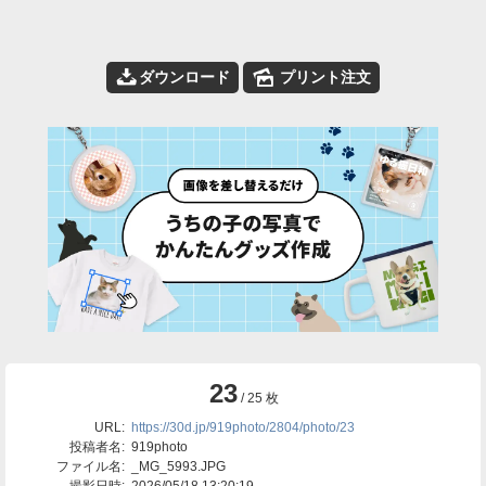
📥
🌄
ダウンロード
プリント注文
23
/ 25 枚
URL:
https://30d.jp/919photo/2804/photo/23
投稿者名:
919photo
ファイル名:
_MG_5993.JPG
撮影日時:
2026/05/18 13:20:19