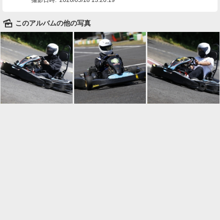
🌄
このアルバムの他の写真

一覧に戻る
Android™ アプリのインストール
Android™ からオンラインアルバムの作成・編
集、共有ができます。
インストール