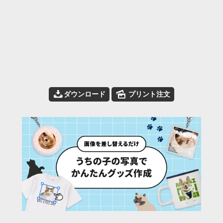
📥
🌄
ダウンロード
プリント注文