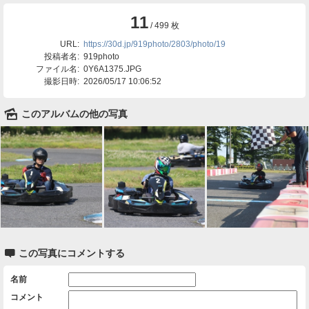
11
/ 499 枚
URL:
https://30d.jp/919photo/2803/photo/19
投稿者名:
919photo
ファイル名:
0Y6A1375.JPG
撮影日時:
2026/05/17 10:06:52
🌄
このアルバムの他の写真

この写真にコメントする
名前
コメント