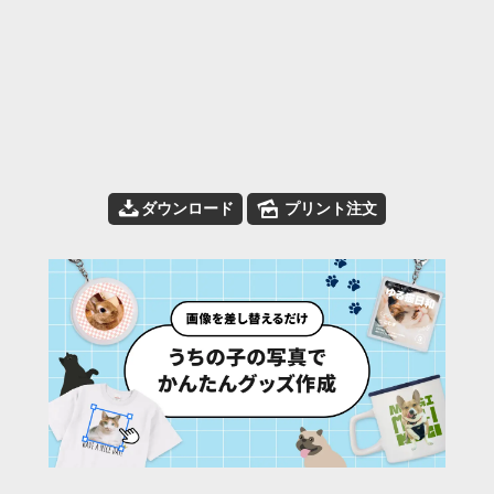
📥
🌄
ダウンロード
プリント注文