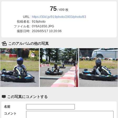
75
/ 499 枚
URL:
https://30d.jp/919photo/2803/photo/83
投稿者名:
919photo
ファイル名:
0Y6A1650.JPG
撮影日時:
2026/05/17 10:20:06
🌄
このアルバムの他の写真

この写真にコメントする
名前
コメント