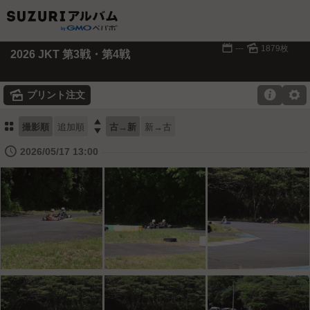
📅
🌄
---
1879枚
2026 JKT 第3戦・第4戦
🌄

⚙
プリント注文
⚏

撮影順
追加順
古→新
新→古
🕔
2026/05/17 13:00