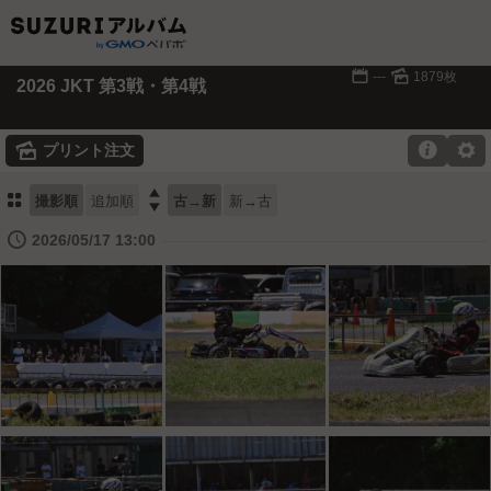
📅
🌄
---
1879枚
2026 JKT 第3戦・第4戦
🌄

⚙
プリント注文
⚏

撮影順
追加順
古→新
新→古
🕔
2026/05/17 13:00