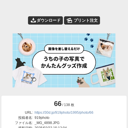
📥
🌄
ダウンロード
プリント注文
66
/ 138 枚
URL:
https://30d.jp/919photo/1995/photo/66
投稿者名:
919photo
ファイル名:
_MG_4898.JPG
撮影日時:
2025/02/22 15:12:04