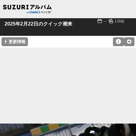
📅
🌄
---
138枚
2025年2月22日のクイック潮来
⚡

⚙
更新情報