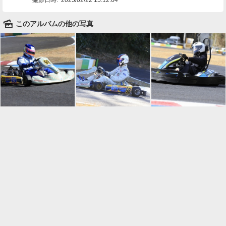
🌄
このアルバムの他の写真

一覧に戻る
Android™ アプリのインストール
Android™ からオンラインアルバムの作成・編
集、共有ができます。
インストール