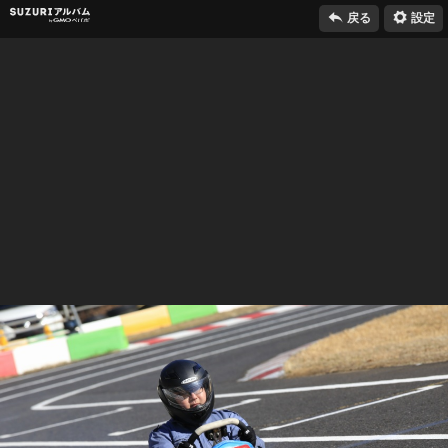

⚙
SUZURIアルバム
戻る
設定