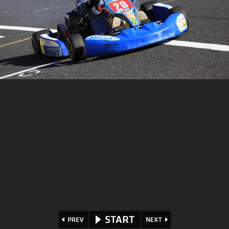
⏪
⏩
▶