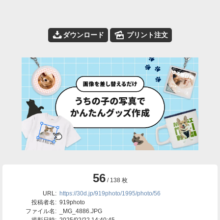
📥
🌄
ダウンロード
プリント注文
56
/ 138 枚
URL:
https://30d.jp/919photo/1995/photo/56
投稿者名:
919photo
ファイル名:
_MG_4886.JPG
撮影日時:
2025/02/22 14:40:45