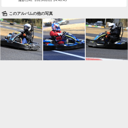
🌄
このアルバムの他の写真

一覧に戻る
Android™ アプリのインストール
Android™ からオンラインアルバムの作成・編
集、共有ができます。
インストール