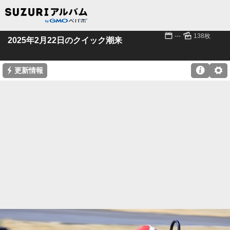
📅
🌄
---
138枚
2025年2月22日のクイック潮来
⚡

⚙
更新情報