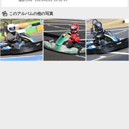
🌄
このアルバムの他の写真

一覧に戻る
Android™ アプリのインストール
Android™ からオンラインアルバムの作成・編
集、共有ができます。
インストール