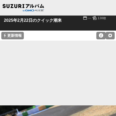
📅
🌄
---
138枚
2025年2月22日のクイック潮来
⚡

⚙
更新情報