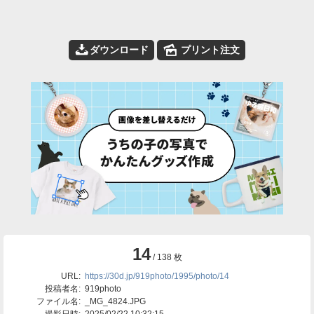
📥
🌄
ダウンロード
プリント注文
14
/ 138 枚
URL:
https://30d.jp/919photo/1995/photo/14
投稿者名:
919photo
ファイル名:
_MG_4824.JPG
撮影日時:
2025/02/22 10:32:15