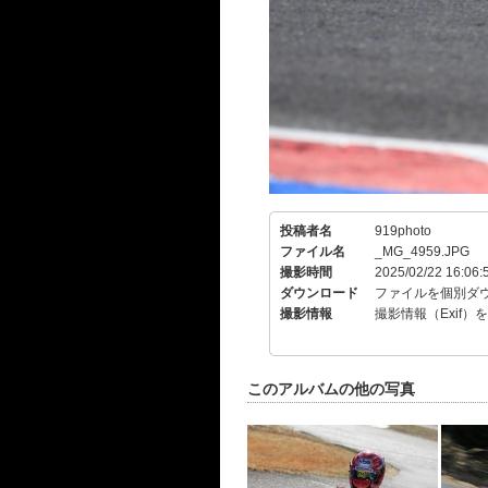
投稿者名
919photo
ファイル名
_MG_4959.JPG
撮影時間
2025/02/22 16:06:
ダウンロード
ファイルを個別ダ
撮影情報
撮影情報（Exif）
このアルバムの他の写真