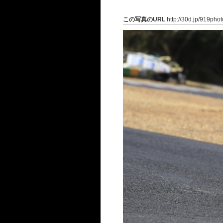
この写真のURL
http://30d.jp/919pho