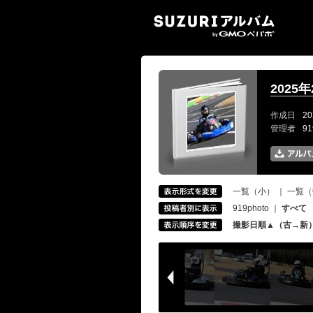
SUZ
2025
作成日
20
管理者
9
一覧（小）
｜
一覧（
919photo
｜
すべて
撮影日順▲（古→新