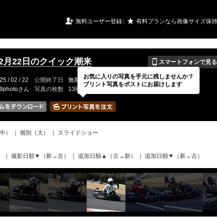
URIアルバム

★
無料ユーザー登録
有料プランなら画像サイズ保
📱
年2月22日のクイック潮来
スマートフォンで見る
お気に入りの写真を手元に残しませんか？
25 / 02 / 22
公開終了日
無期限
イベントの期間
---
プリント写真をポストにお届けします
19photoさん
写真の枚数
138 / 2000枚
中）
｜
個別（大）
｜
スライドショー
）
｜
撮影日順▼（新→古）
｜
追加日順▲（古→新）
｜
追加日順▼（新→古）