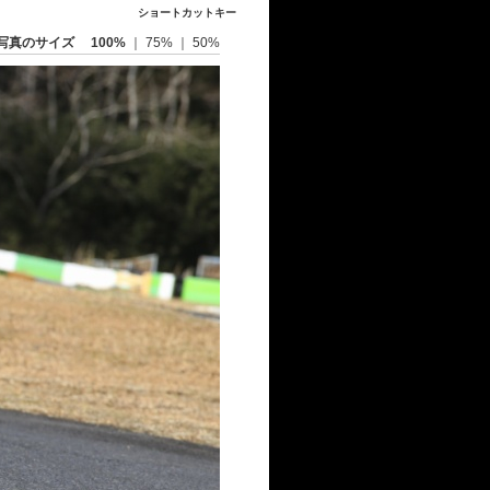
ショートカットキー
写真のサイズ
100%
｜
75%
｜
50%