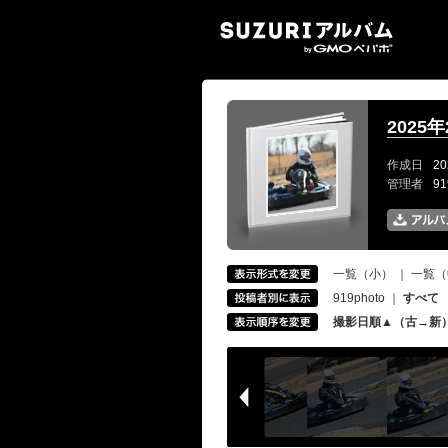
SUZ
2025
作成日
20
管理者
9
一覧（小）
｜
一覧（
919photo
｜
すべて
撮影日順▲（古→新