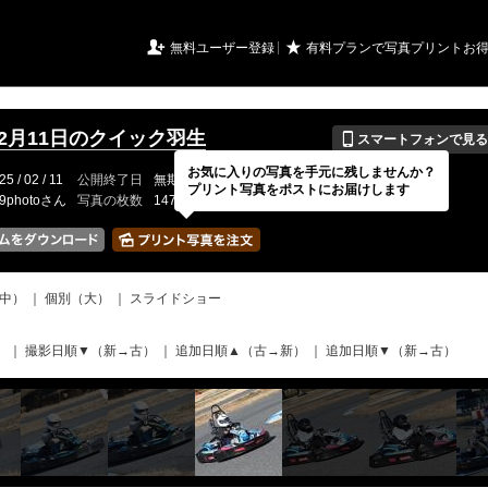
URIアルバム

★
無料ユーザー登録
有料プランで写真プリントお
📱
年2月11日のクイック羽生
スマートフォンで見る
お気に入りの写真を手元に残しませんか？
25 / 02 / 11
公開終了日
無期限
イベントの期間
---
プリント写真をポストにお届けします
19photoさん
写真の枚数
147 / 2000枚
中）
｜
個別（大）
｜
スライドショー
）
｜
撮影日順▼（新→古）
｜
追加日順▲（古→新）
｜
追加日順▼（新→古）