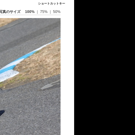
ショートカットキー
写真のサイズ
100%
｜
75%
｜
50%