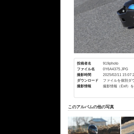
投稿者名
919photo
ファイル名
0Y6A4375.JPG
撮影時間
2025/02/11 15:07:
ダウンロード
ファイルを個別ダ
撮影情報
撮影情報（Exif）
このアルバムの他の写真