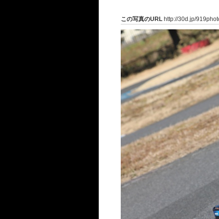
この写真のURL
http://30d.jp/919pho