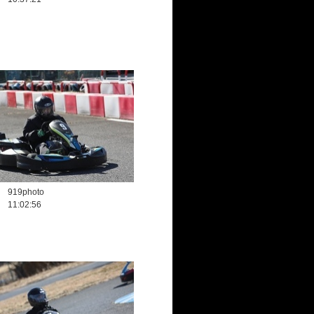
919photo
11:02:56