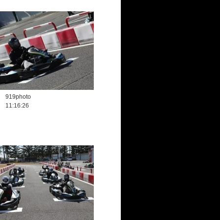
919photo
11:16:26