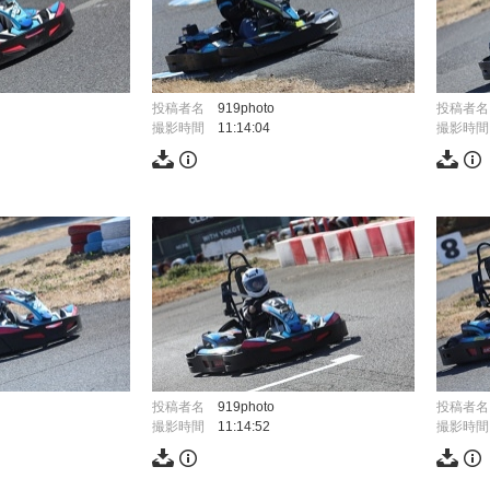
投稿者名
919photo
投稿者名
撮影時間
11:14:04
撮影時間
投稿者名
919photo
投稿者名
撮影時間
11:14:52
撮影時間