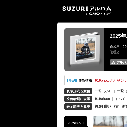
SUZ
2025
作成日
20
管理者
9
更新情報
-
919photoさんが 14
一覧（小）
｜
一覧
表示形式を変更
919photo
｜
すべて
投稿者別に表示
撮影日順▲（古→新
表示順序を変更
2025/02/11