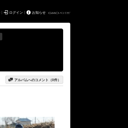


持
ログイン
お知らせ

アルバムへのコメント（
0
件）