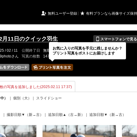
URIアルバム

★
無料ユーザー登録
有料プランなら画像サイズ保
📱
年2月11日のクイック羽生
スマートフォンで見る
お気に入りの写真を手元に残しませんか？
25 / 02 / 11
公開終了日
無期限
イベントの期間
---
プリント写真をポストにお届けします
19photoさん
写真の枚数
147 / 2000枚
7枚の写真を追加しました(2025.02.11 17:37)
（中）
｜
個別（大）
｜
スライドショー
）
｜
撮影日順▼（新→古）
｜
追加日順▲（古→新）
｜
追加日順▼（新→古）