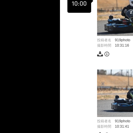
10:00
投稿者名
919photo
撮影時間
10:31:16
投稿者名
919photo
撮影時間
10:31:41