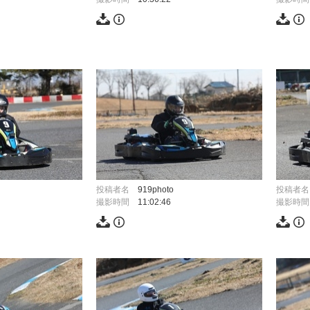
投稿者名
919photo
投稿者名
撮影時間
11:02:46
撮影時間