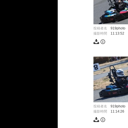
投稿者名
919photo
撮影時間
11:13:52
投稿者名
919photo
撮影時間
11:14:26