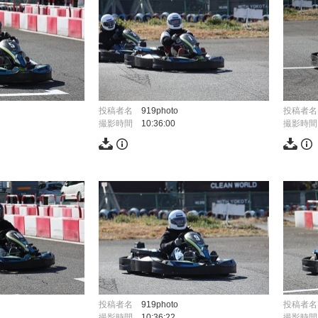
投稿者名
919photo
投稿者名
撮影時間
10:36:00
撮影時間
投稿者名
919photo
投稿者名
撮影時間
10:36:22
撮影時間