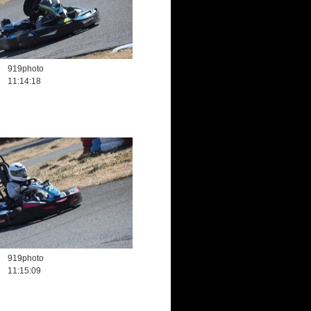
919photo
11:14:18
919photo
11:15:09