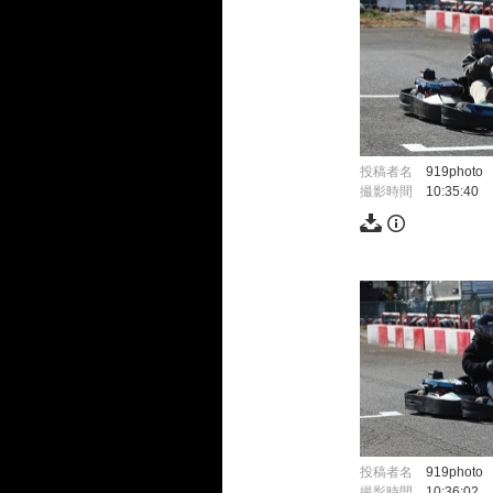
投稿者名
919photo
撮影時間
10:35:40
投稿者名
919photo
撮影時間
10:36:02