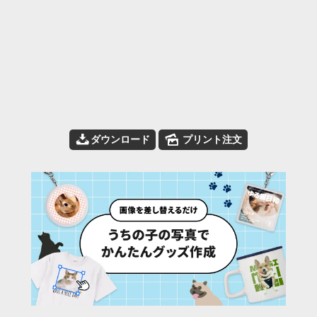
📥
🌄
ダウンロード
プリント注文