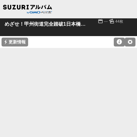
📅
🌄
---
44枚
めざせ！甲州街道完全踏破1日本橋～高井戸宿
⚡

⚙
更新情報