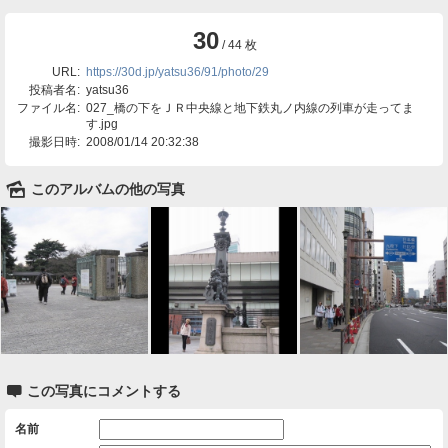
30
/ 44 枚
URL:
https://30d.jp/yatsu36/91/photo/29
投稿者名:
yatsu36
ファイル名:
027_橋の下をＪＲ中央線と地下鉄丸ノ内線の列車が走ってま
す.jpg
撮影日時:
2008/01/14 20:32:38
🌄
このアルバムの他の写真

この写真にコメントする
名前