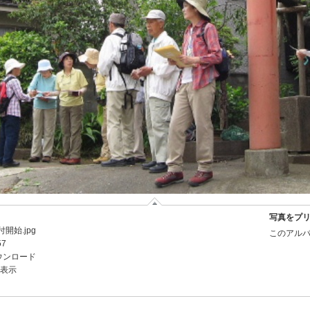
写真をプ
開始.jpg
このアルバ
57
ウンロード
を表示