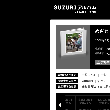
SUZ
めざせ
2008年6月
作成日
20
管理者
ya
一覧（小）
｜
一覧（
yatsu36
｜
すべて
撮影日順▲（古→新