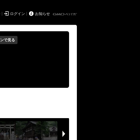


持
ログイン
お知らせ
ンで見る