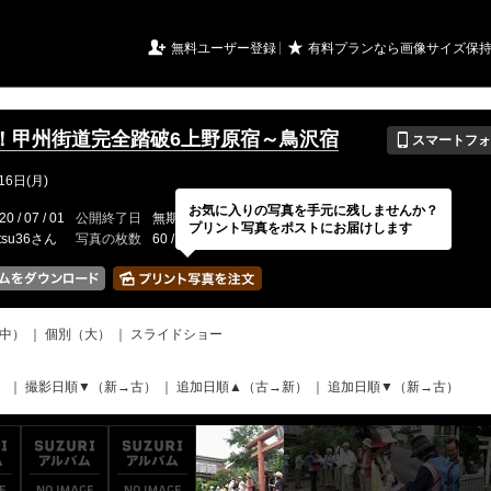
URIアルバム

★
無料ユーザー登録
有料プランなら画像サイズ保
📱
！甲州街道完全踏破6上野原宿～鳥沢宿
スマートフォ
16日(月)
お気に入りの写真を手元に残しませんか？
20 / 07 / 01
公開終了日
無期限
イベントの期間
---
プリント写真をポストにお届けします
tsu36さん
写真の枚数
60 / 2000枚
中）
｜
個別（大）
｜
スライドショー
）
｜
撮影日順▼（新→古）
｜
追加日順▲（古→新）
｜
追加日順▼（新→古）