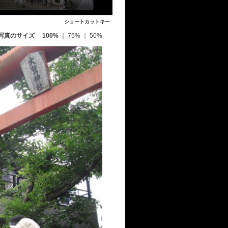
ショートカットキー
写真のサイズ
100%
｜
75%
｜
50%