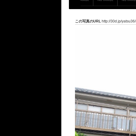
この写真のURL
http://30d.jp/yatsu36