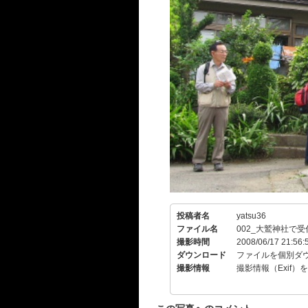
投稿者名
yatsu36
ファイル名
002_大鷲神社で受付
撮影時間
2008/06/17 21:56:
ダウンロード
ファイルを個別ダ
撮影情報
撮影情報（Exif）