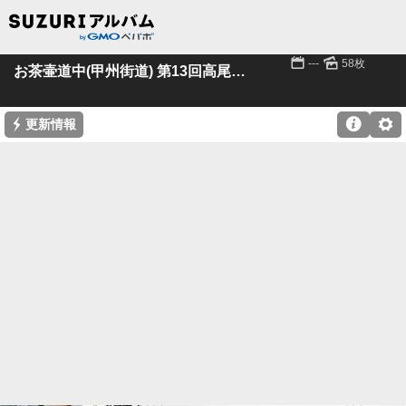
📅
🌄
---
58枚
お茶壷道中(甲州街道) 第13回高尾駅～矢川駅
⚡

⚙
更新情報