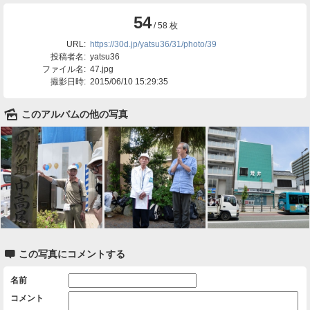
54
/ 58 枚
URL:
https://30d.jp/yatsu36/31/photo/39
投稿者名:
yatsu36
ファイル名:
47.jpg
撮影日時:
2015/06/10 15:29:35
🌄
このアルバムの他の写真

この写真にコメントする
名前
コメント