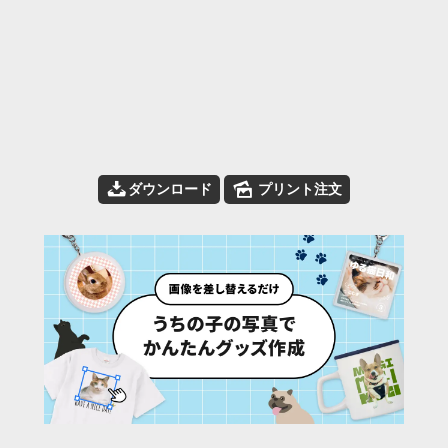
📥
🌄
ダウンロード
プリント注文