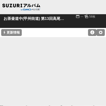
📅
🌄
---
58枚
お茶壷道中(甲州街道) 第13回高尾駅～矢川駅
⚡

⚙
更新情報