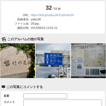
32
/ 58 枚
URL:
https://30d.jp/yatsu36/31/photo/20
投稿者名:
yatsu36
ファイル名:
28.jpg
撮影日時:
2015/06/10 13:01:21
🌄
このアルバムの他の写真

この写真にコメントする
名前
コメント