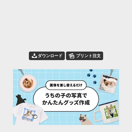
📥
🌄
ダウンロード
プリント注文