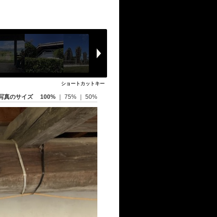
ショートカットキー
写真のサイズ
100%
｜
75%
｜
50%