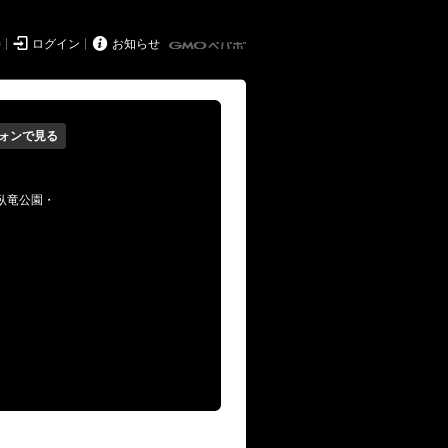


持
ログイン
お知らせ
ォンで見る
 臥竜公園・