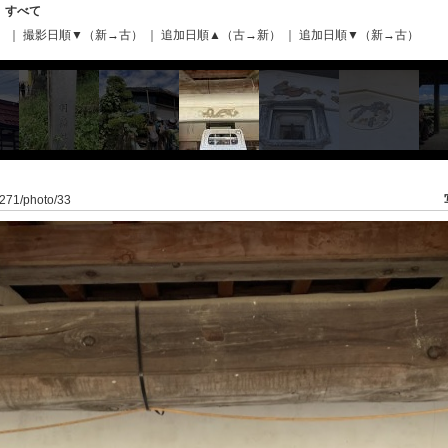
｜
すべて
）
｜
撮影日順▼（新→古）
｜
追加日順▲（古→新）
｜
追加日順▼（新→古）
6/271/photo/33