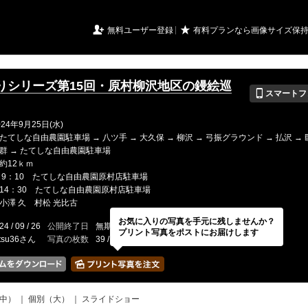
URIアルバム

★
無料ユーザー登録
有料プランなら画像サイズ保
りシリーズ第15回・原村柳沢地区の鏝絵巡
📱
スマートフ
24年9月25日(水)
てしな自由農園駐車場 → 八ツ手 → 大久保 → 柳沢 → 弓振グラウンド → 払沢 →
群 → たてしな自由農園駐車場
約12ｋｍ
 9：10 たてしな自由農園原村店駐車場
14：30 たてしな自由農園原村店駐車場
小澤 久 村松 光比古
お気に入りの写真を手元に残しませんか？
24 / 09 / 26
公開終了日
無期限
イベントの期間
---
プリント写真をポストにお届けします
tsu36さん
写真の枚数
39 / 2000枚
中）
｜
個別（大）
｜
スライドショー