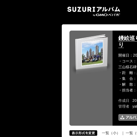
SUZ
鏝絵巡
り
開催日：20
・コース：た
三山様石碑
・距 離：
・集 合：
・解 散：
・担当者：
作成日
20
管理者
ya
一覧（小）
｜
一覧（