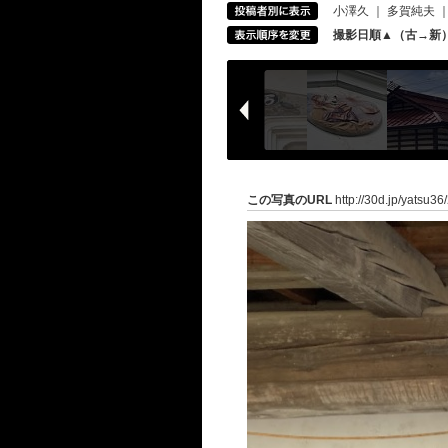
小澤久
｜
多賀純夫
撮影日順▲（古→新
この写真のURL
http://30d.jp/yatsu3