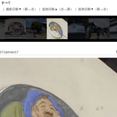
｜
すべて
）
｜
撮影日順▼（新→古）
｜
追加日順▲（古→新）
｜
追加日順▼（新→古）
6/271/photo/17