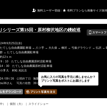
URIアルバム

★
無料ユーザー登録
有料プランなら画像サイズ保
りシリーズ第15回・原村柳沢地区の鏝絵巡
📱
スマートフ
24年9月25日(水)
てしな自由農園駐車場 → 八ツ手 → 大久保 → 柳沢 → 弓振グラウンド → 払沢 →
群 → たてしな自由農園駐車場
約12ｋｍ
 9：10 たてしな自由農園原村店駐車場
14：30 たてしな自由農園原村店駐車場
小澤 久 村松 光比古
お気に入りの写真を手元に残しませんか？
24 / 09 / 26
公開終了日
無期限
イベントの期間
---
プリント写真をポストにお届けします
tsu36さん
写真の枚数
39 / 2000枚
中）
｜
個別（大）
｜
スライドショー