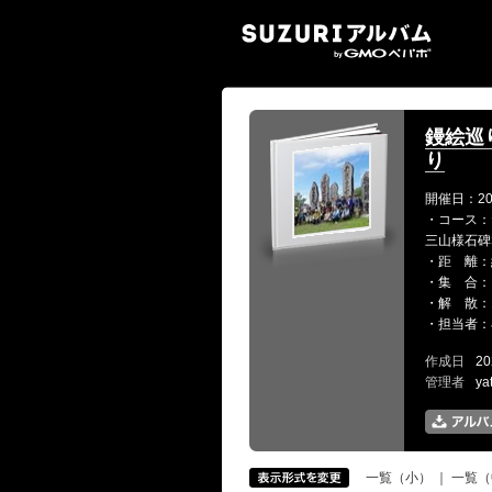
SUZ
鏝絵巡
り
開催日：20
・コース：た
三山様石碑
・距 離：
・集 合：
・解 散：
・担当者：
作成日
20
管理者
ya
一覧（小）
｜
一覧（