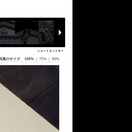
ショートカットキー
写真のサイズ
100%
｜
75%
｜
50%