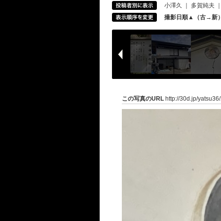
小澤久
｜
多賀純夫
撮影日順▲（古→新
この写真のURL
http://30d.jp/yatsu3