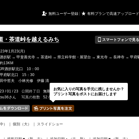
URIアルバム

★
無料ユーザー登録
有料プランで高速アップロー
📱
道・茶道峠を越えるみち
スマートフォンで見
23年1月23(月)
折駅 → 甲斐善光寺 → 茶道峠 → 県立科学館・展望台 → 東光寺 → 長禅寺 → 甲
約13KM
JR酒折駅北口 10：00
甲府駅北口 15：30
田中哲夫 小林光修 伊藤 清
お気に入りの写真を手元に残しませんか？
23 / 01 / 23
公開終了日
無期限
イベントの期間
---
プリント写真をポストにお届けします
tsu36さん
写真の枚数
52 / 2000枚
中）
｜
個別（大）
｜
スライドショー