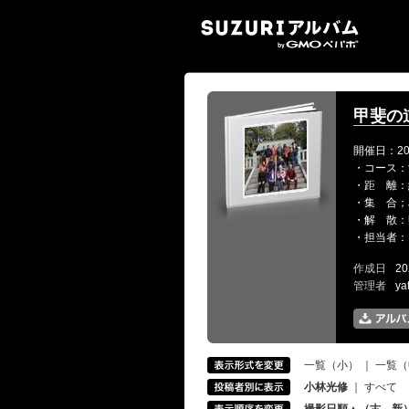
SUZ
甲斐の
開催日：20
・コース：酒
・距 離：
・集 合；
・解 散：
・担当者：
作成日
20
管理者
ya
一覧（小）
｜
一覧（
小林光修
｜
すべて