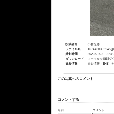
投稿者名
小林光修
ファイル名
1674468305545.j
撮影時間
2023/01/23 19:24:
ダウンロード
ファイルを個別ダ
撮影情報
撮影情報（Exif）
この写真へのコメント
コメントする
名前
コメント