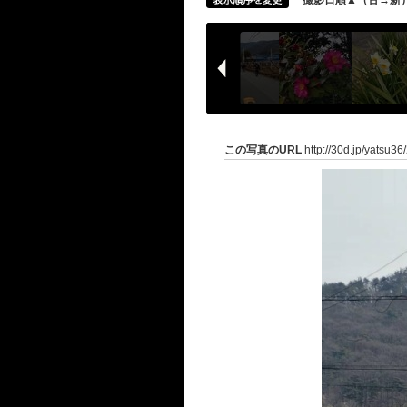
撮影日順▲（古→新
この写真のURL
http://30d.jp/yatsu3