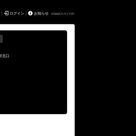


ド
ログイン
お知らせ
る
府駅北口