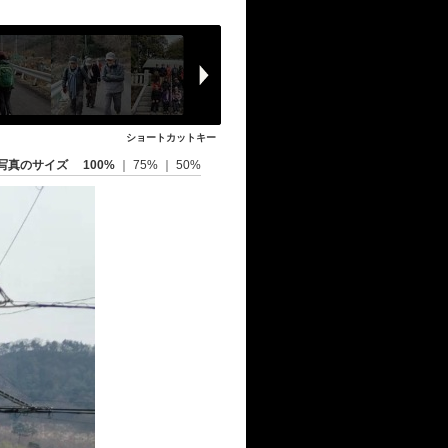
ショートカットキー
写真のサイズ
100%
｜
75%
｜
50%