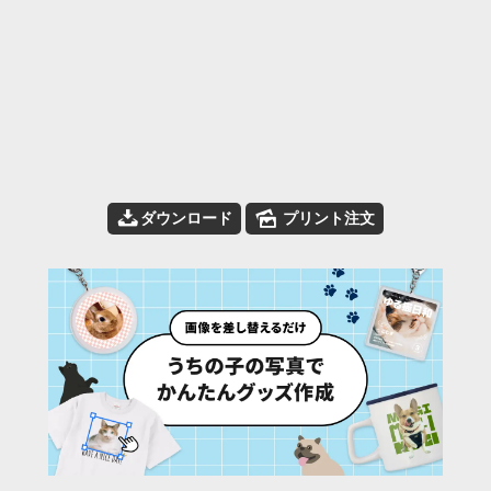
📥
🌄
ダウンロード
プリント注文