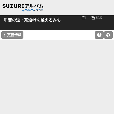
📅
🌄
---
52枚
甲斐の道・茶道峠を越えるみち
⚡

⚙
更新情報