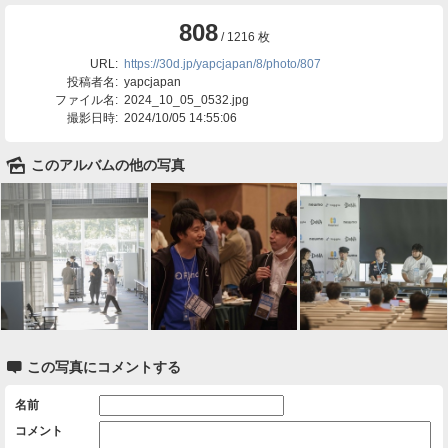
808
/ 1216 枚
URL:
https://30d.jp/yapcjapan/8/photo/807
投稿者名:
yapcjapan
ファイル名:
2024_10_05_0532.jpg
撮影日時:
2024/10/05 14:55:06
🌄
このアルバムの他の写真

この写真にコメントする
名前
コメント