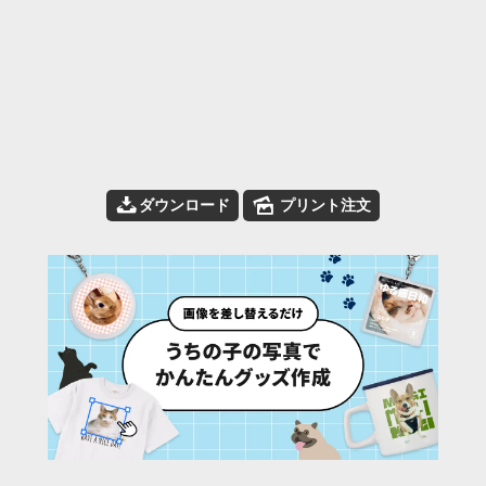
📥
🌄
ダウンロード
プリント注文