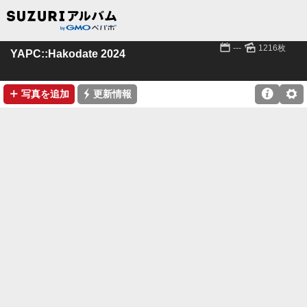
📅
🌄
---
1216枚
YAPC::Hakodate 2024
➕
⚡

⚙
写真を追加
更新情報