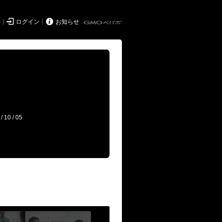


持
ログイン
お知らせ
/ 10 / 05