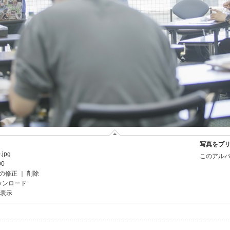
写真をプ
.jpg
このアルバ
00
の修正
｜
削除
ウンロード
を表示