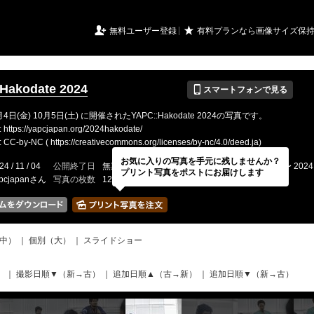
URIアルバム

★
無料ユーザー登録
有料プランなら画像サイズ保
📱
Hakodate 2024
スマートフォンで見る
月4日(金) 10月5日(土) に開催されたYAPC::Hakodate 2024の写真です。
tps://yapcjapan.org/2024hakodate/
by-NC ( https://creativecommons.org/licenses/by-nc/4.0/deed.ja)
お気に入りの写真を手元に残しませんか？
24 / 11 / 04
公開終了日
無期限
イベントの期間
2024 / 10 / 04 〜 2024 
プリント写真をポストにお届けします
pcjapanさん
写真の枚数
1216 / 2000枚
中）
｜
個別（大）
｜
スライドショー
）
｜
撮影日順▼（新→古）
｜
追加日順▲（古→新）
｜
追加日順▼（新→古）