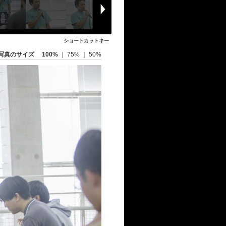
ショートカットキー
写真のサイズ
100%
｜
75%
｜
50%