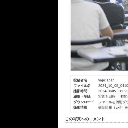
投稿者名
yapcjapan
ファイル名
2024_10_05_0410
撮影時間
2024/10/05 13:15:
編集・削除
写真を回転
｜
時間
ダウンロード
ファイルを個別ダ
撮影情報
撮影情報（Exif）
この写真へのコメント