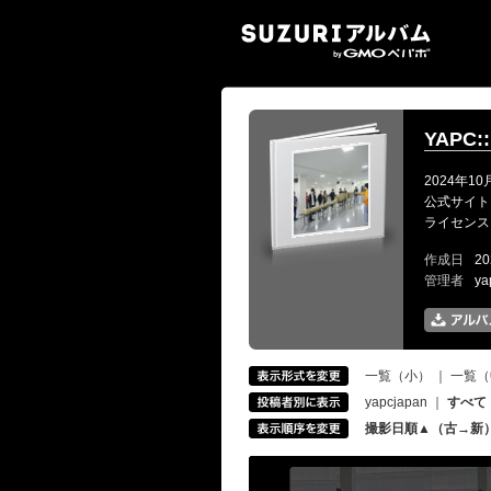
SUZ
YAPC::
2024年10
公式サイト: ht
ライセンス: CC-
作成日
20
管理者
ya
一覧（小）
｜
一覧（
yapcjapan
｜
すべて
撮影日順▲（古→新