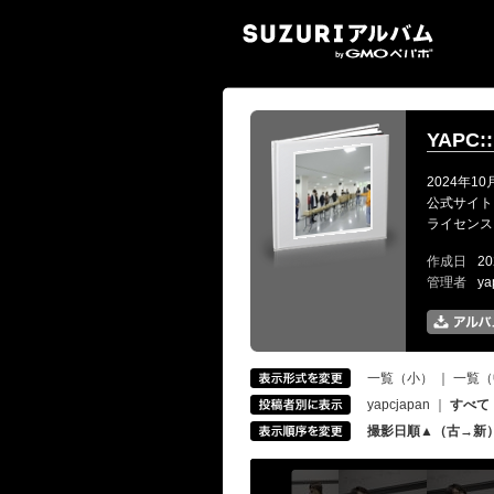
SUZ
YAPC::
2024年10
公式サイト: ht
ライセンス: CC-
作成日
20
管理者
ya
一覧（小）
｜
一覧（
yapcjapan
｜
すべて
撮影日順▲（古→新