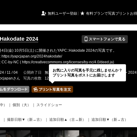
URIアルバム

★
無料ユーザー登録
有料プランで写真プリントお
📱
Hakodate 2024
スマートフォンで見る
月4日(金) 10月5日(土) に開催されたYAPC::Hakodate 2024の写真です。
tps://yapcjapan.org/2024hakodate/
by-NC ( https://creativecommons.org/licenses/by-nc/4.0/deed.ja)
お気に入りの写真を手元に残しませんか？
24 / 11 / 04
公開終了日
無期限
イベントの期間
2024 / 10 / 04 〜 2024 
プリント写真をポストにお届けします
pcjapanさん
写真の枚数
1216 / 2000枚
中）
｜
個別（大）
｜
スライドショー
）
｜
撮影日順▼（新→古）
｜
追加日順▲（古→新）
｜
追加日順▼（新→古）