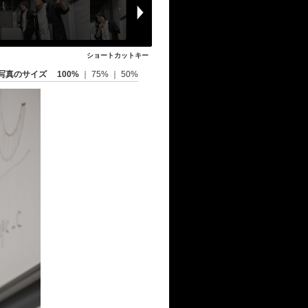
ショートカットキー
写真のサイズ
100%
｜
75%
｜
50%