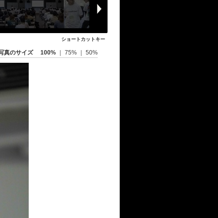
ショートカットキー
写真のサイズ
100%
｜
75%
｜
50%