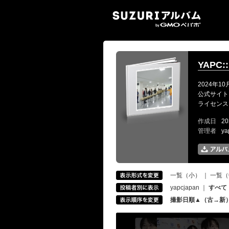
SUZ
YAPC::
2024年10
公式サイト: ht
ライセンス: CC-
作成日
20
管理者
ya
一覧（小）
｜
一覧（
yapcjapan
｜
すべて
撮影日順▲（古→新