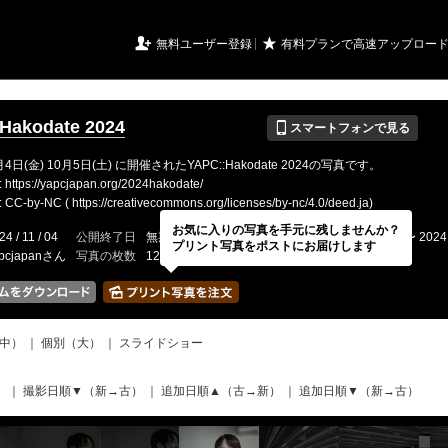
URIアルバム

★
無料ユーザー登録
有料プランで高速アップロー
📱
Hakodate 2024
スマートフォンで見る
月4日(金) 10月5日(土) に開催されたYAPC::Hakodate 2024の写真です。
tps://yapcjapan.org/2024hakodate/
by-NC ( https://creativecommons.org/licenses/by-nc/4.0/deed.ja)
お気に入りの写真を手元に残しませんか？
24 / 11 / 04
公開終了日
無期限
イベントの期間
2024 / 10 / 04 〜 2024 
プリント写真をポストにお届けします
pcjapanさん
写真の枚数
1216 / 2000枚
中）
｜
個別（大）
｜
スライドショー
）
｜
撮影日順▼（新→古）
｜
追加日順▲（古→新）
｜
追加日順▼（新→古）