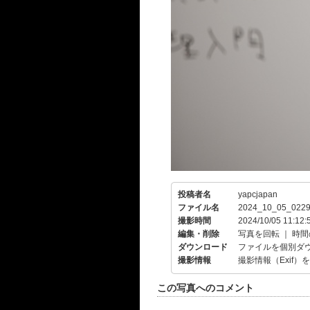
投稿者名
yapcjapan
ファイル名
2024_10_05_0229
撮影時間
2024/10/05 11:12:
編集・削除
写真を回転
｜
時間
ダウンロード
ファイルを個別ダ
撮影情報
撮影情報（Exif）
この写真へのコメント