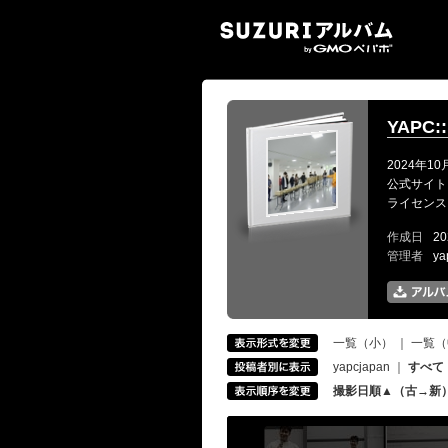
SUZ
YAPC::
2024年10
公式サイト: ht
ライセンス: CC-
作成日
20
管理者
ya
一覧（小）
｜
一覧（
yapcjapan
｜
すべて
撮影日順▲（古→新