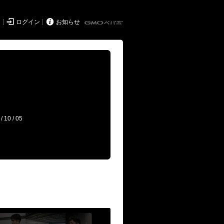


ド
ログイン
お知らせ
/ 10 / 05