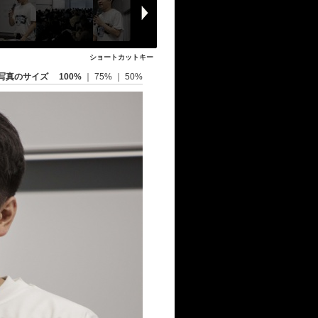
ショートカットキー
写真のサイズ
100%
｜
75%
｜
50%