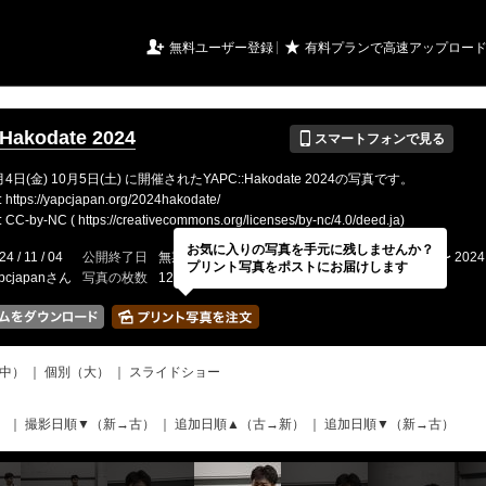
URIアルバム

★
無料ユーザー登録
有料プランで高速アップロー
📱
Hakodate 2024
スマートフォンで見る
月4日(金) 10月5日(土) に開催されたYAPC::Hakodate 2024の写真です。
tps://yapcjapan.org/2024hakodate/
by-NC ( https://creativecommons.org/licenses/by-nc/4.0/deed.ja)
お気に入りの写真を手元に残しませんか？
24 / 11 / 04
公開終了日
無期限
イベントの期間
2024 / 10 / 04 〜 2024 
プリント写真をポストにお届けします
pcjapanさん
写真の枚数
1216 / 2000枚
中）
｜
個別（大）
｜
スライドショー
）
｜
撮影日順▼（新→古）
｜
追加日順▲（古→新）
｜
追加日順▼（新→古）