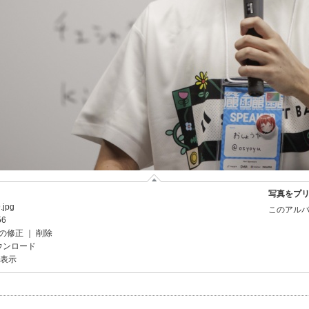
写真をプ
.jpg
このアルバ
56
の修正
｜
削除
ウンロード
を表示