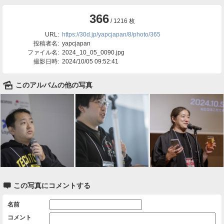
366
/ 1216 枚
URL:
https://30d.jp/yapcjapan/8/photo/365
投稿者名:
yapcjapan
ファイル名:
2024_10_05_0090.jpg
撮影日時:
2024/10/05 09:52:41
🌄
このアルバムの他の写真

この写真にコメントする
名前
コメント