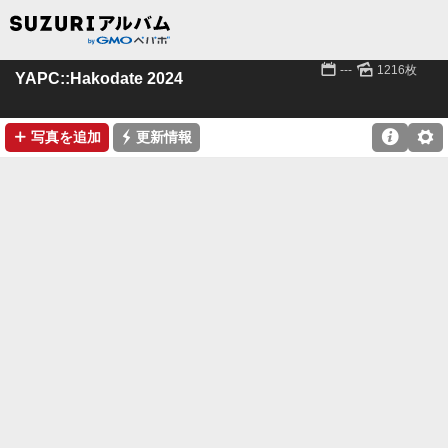
📅
🌄
---
1216枚
YAPC::Hakodate 2024
➕
⚡

⚙
写真を追加
更新情報