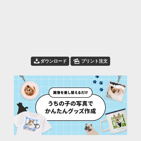
📥
🌄
ダウンロード
プリント注文