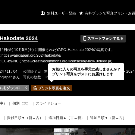
URIアルバム

★
無料ユーザー登録
有料プランで写真プリントお
📱
Hakodate 2024
スマートフォンで見る
月4日(金) 10月5日(土) に開催されたYAPC::Hakodate 2024の写真です。
tps://yapcjapan.org/2024hakodate/
by-NC ( https://creativecommons.org/licenses/by-nc/4.0/deed.ja)
お気に入りの写真を手元に残しませんか？
24 / 11 / 04
公開終了日
無期限
イベントの期間
2024 / 10 / 04 〜 2024 
プリント写真をポストにお届けします
pcjapanさん
写真の枚数
1216 / 2000枚
中）
｜
個別（大）
｜
スライドショー
）
｜
撮影日順▼（新→古）
｜
追加日順▲（古→新）
｜
追加日順▼（新→古）