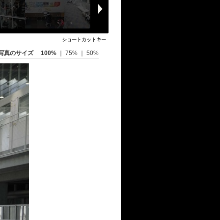
ショートカットキー
写真のサイズ
100%
｜
75%
｜
50%