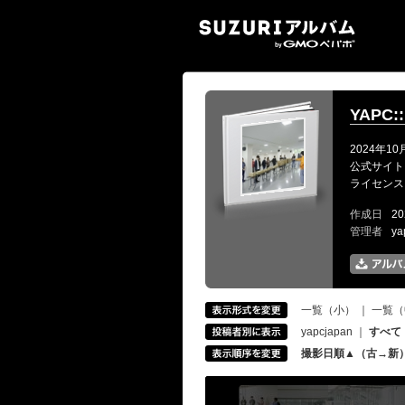
SUZ
YAPC::
2024年10
公式サイト: ht
ライセンス: CC-
作成日
20
管理者
ya
一覧（小）
｜
一覧（
yapcjapan
｜
すべて
撮影日順▲（古→新