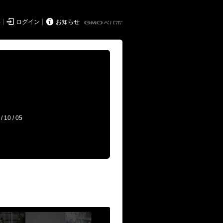


得
ログイン
お知らせ
/ 10 / 05