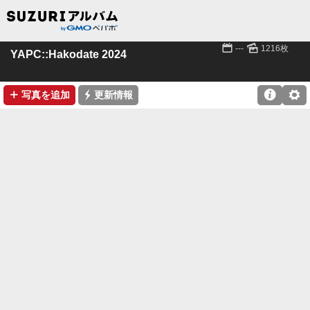
📅
🌄
---
1216枚
YAPC::Hakodate 2024
➕
⚡

⚙
写真を追加
更新情報