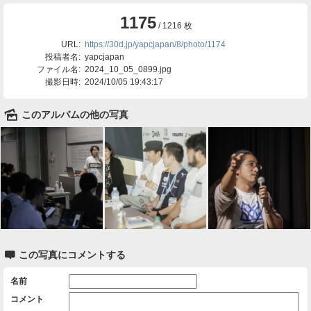
1175
/ 1216 枚
URL:
https://30d.jp/yapcjapan/8/photo/1174
投稿者名:
yapcjapan
ファイル名:
2024_10_05_0899.jpg
撮影日時:
2024/10/05 19:43:17
🌄
このアルバムの他の写真

この写真にコメントする
名前
コメント