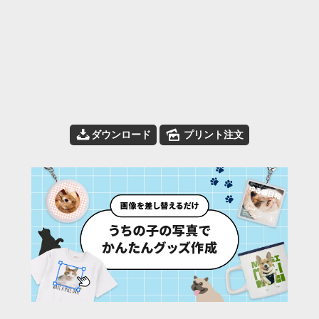
📥
🌄
ダウンロード
プリント注文