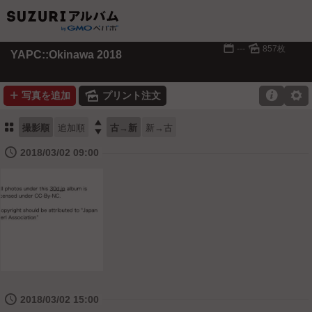
📅
🌄
---
857枚
YAPC::Okinawa 2018
➕
🌄

⚙
写真を追加
プリント注文
⚏

撮影順
追加順
古→新
新→古
🕔
2018/03/02 09:00
🕔
2018/03/02 15:00