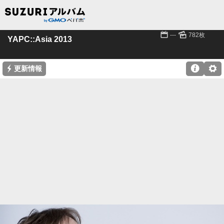
📅
🌄
---
782枚
YAPC::Asia 2013
⚡

⚙
更新情報