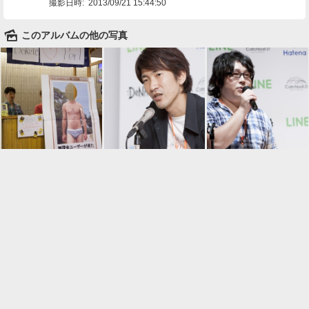
撮影日時:
2013/09/21 15:44:50
🌄
このアルバムの他の写真

一覧に戻る
Android™ アプリのインストール
Android™ からオンラインアルバムの作成・編
集、共有ができます。
インストール