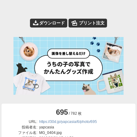
📥
🌄
ダウンロード
プリント注文
695
/ 782 枚
URL:
https://30d.jp/yapcasia/6/photo/695
投稿者名:
yapcasia
ファイル名:
MG_0404.jpg