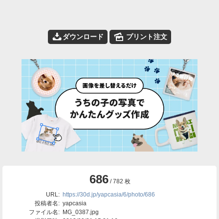
📥
🌄
ダウンロード
プリント注文
686
/ 782 枚
URL:
https://30d.jp/yapcasia/6/photo/686
投稿者名:
yapcasia
ファイル名:
MG_0387.jpg