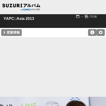
📅
🌄
---
782枚
YAPC::Asia 2013
⚡

⚙
更新情報