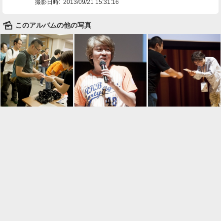
撮影日時:
2013/09/21 15:31:16
🌄
このアルバムの他の写真

一覧に戻る
Android™ アプリのインストール
Android™ からオンラインアルバムの作成・編
集、共有ができます。
インストール