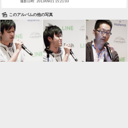
撮影日時:
2013/09/21 15:21:03
🌄
このアルバムの他の写真

一覧に戻る
Android™ アプリのインストール
Android™ からオンラインアルバムの作成・編
集、共有ができます。
インストール