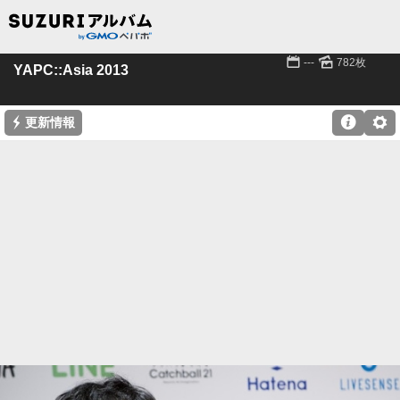
📅
🌄
---
782枚
YAPC::Asia 2013
⚡

⚙
更新情報