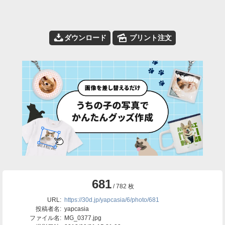
📥
🌄
ダウンロード
プリント注文
681
/ 782 枚
URL:
https://30d.jp/yapcasia/6/photo/681
投稿者名:
yapcasia
ファイル名:
MG_0377.jpg