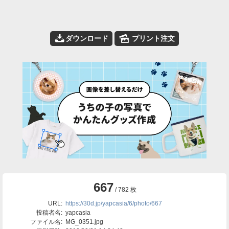
📥
🌄
ダウンロード
プリント注文
667
/ 782 枚
URL:
https://30d.jp/yapcasia/6/photo/667
投稿者名:
yapcasia
ファイル名:
MG_0351.jpg