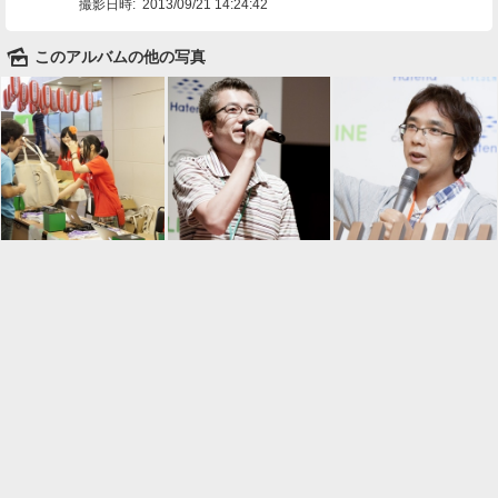
撮影日時:
2013/09/21 14:24:42
🌄
このアルバムの他の写真

一覧に戻る
Android™ アプリのインストール
Android™ からオンラインアルバムの作成・編
集、共有ができます。
インストール