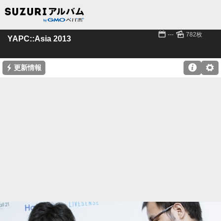
📅
🌄
---
782枚
YAPC::Asia 2013
⚡

⚙
更新情報