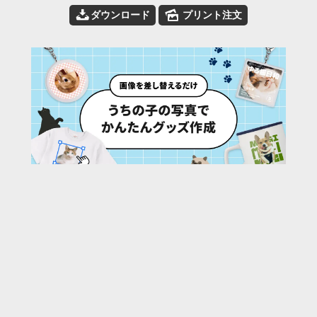
📥
🌄
ダウンロード
プリント注文
621
/ 782 枚
URL:
https://30d.jp/yapcasia/6/photo/621
投稿者名:
yapcasia
ファイル名:
MG_0263.jpg
撮影日時:
2013/09/21 13:28:06
🌄
このアルバムの他の写真