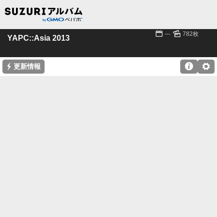
📅
🌄
---
782枚
YAPC::Asia 2013
⚡

⚙
更新情報