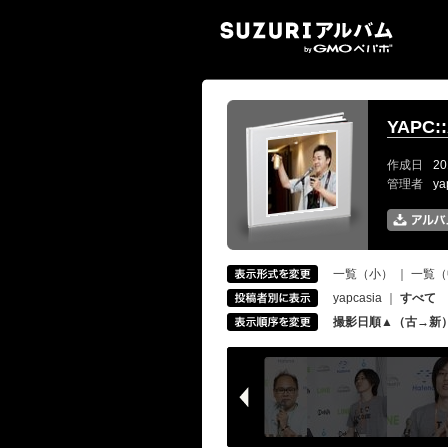
SUZ
YAPC::
作成日
20
管理者
ya
一覧（小）
｜
一覧（
yapcasia
｜
すべて
撮影日順▲（古→新