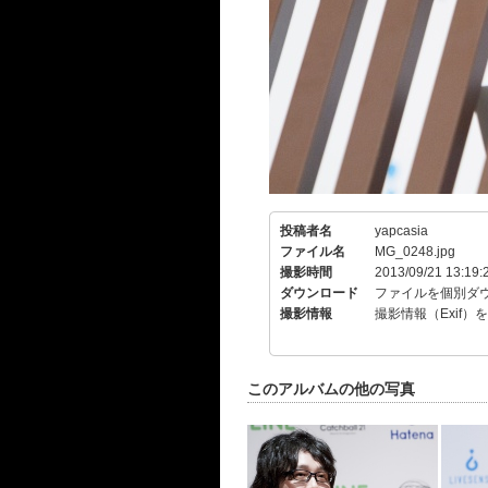
投稿者名
yapcasia
ファイル名
MG_0248.jpg
撮影時間
2013/09/21 13:19:
ダウンロード
ファイルを個別ダ
撮影情報
撮影情報（Exif）
このアルバムの他の写真