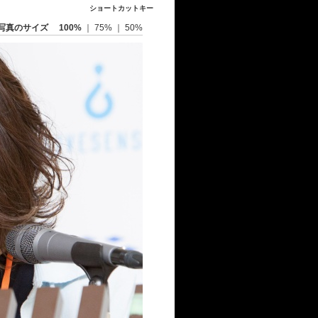
ショートカットキー
写真のサイズ
100%
｜
75%
｜
50%