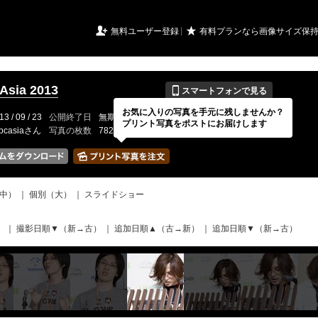
URIアルバム

★
無料ユーザー登録
有料プランなら画像サイズ保
📱
Asia 2013
スマートフォンで見る
お気に入りの写真を手元に残しませんか？
13 / 09 / 23
公開終了日
無期限
イベントの期間
---
プリント写真をポストにお届けします
pcasiaさん
写真の枚数
782 / 2000枚
中）
｜
個別（大）
｜
スライドショー
）
｜
撮影日順▼（新→古）
｜
追加日順▲（古→新）
｜
追加日順▼（新→古）