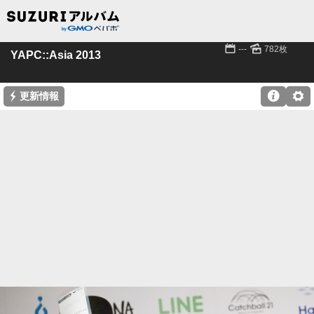
📅
🌄
---
782枚
YAPC::Asia 2013
⚡

⚙
更新情報