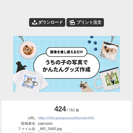
📥
🌄
ダウンロード
プリント注文
424
/ 782 枚
URL:
https://30d.jp/yapcasia/6/photo/458
投稿者名:
yapcasia
ファイル名:
_MG_5460.jpg