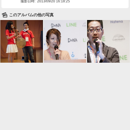
撮影日時:
2013/09/20 16:18:25
🌄
このアルバムの他の写真

一覧に戻る
Android™ アプリのインストール
Android™ からオンラインアルバムの作成・編
集、共有ができます。
インストール