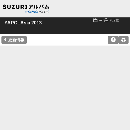
📅
🌄
---
782枚
YAPC::Asia 2013
⚡

⚙
更新情報