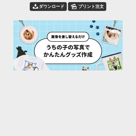
📥
🌄
ダウンロード
プリント注文
508
/ 782 枚
URL:
https://30d.jp/yapcasia/6/photo/454
投稿者名:
yapcasia
ファイル名:
_MG_5453 2.jpg
撮影日時:
2013/09/20 18:19:00
🌄
このアルバムの他の写真