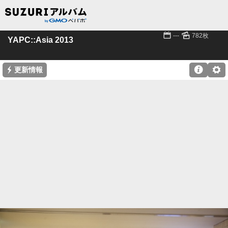
📅
🌄
---
782枚
YAPC::Asia 2013
⚡

⚙
更新情報