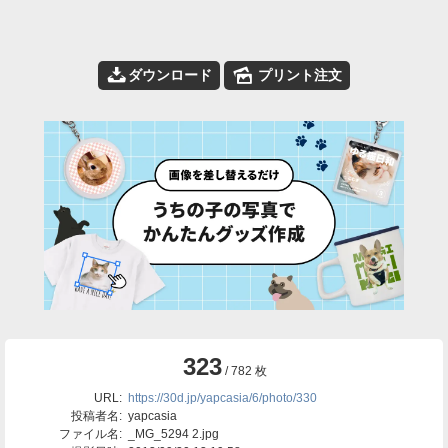
📥
🌄
ダウンロード
プリント注文
323
/ 782 枚
URL:
https://30d.jp/yapcasia/6/photo/330
投稿者名:
yapcasia
ファイル名:
_MG_5294 2.jpg