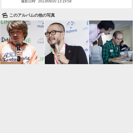
撮影日時:
2013/09/20 13:19:58
🌄
このアルバムの他の写真

一覧に戻る
Android™ アプリのインストール
Android™ からオンラインアルバムの作成・編
集、共有ができます。
インストール