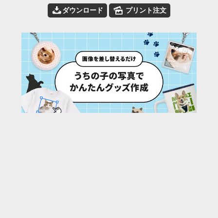
📥
🌄
ダウンロード
プリント注文
274
/ 782 枚
URL:
https://30d.jp/yapcasia/6/photo/256
投稿者名:
yapcasia
ファイル名:
_MG_5223.jpg
撮影日時:
2013/09/20 11:48:58
🌄
このアルバムの他の写真