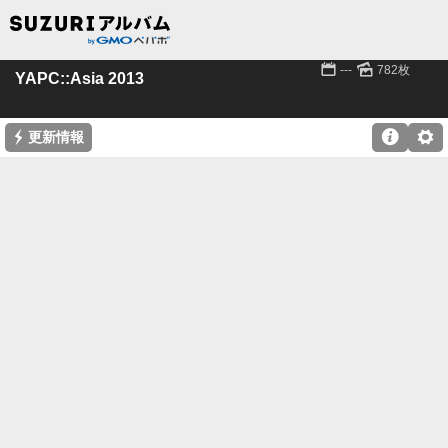
📅
🌄
---
782枚
YAPC::Asia 2013
⚡

⚙
更新情報